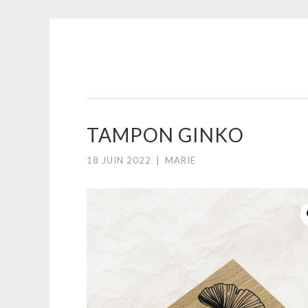
MOTS EN
Aller
PARTAGE
au
contenu
principal
TAMPON GINKO
18 JUIN 2022
|
MARIE