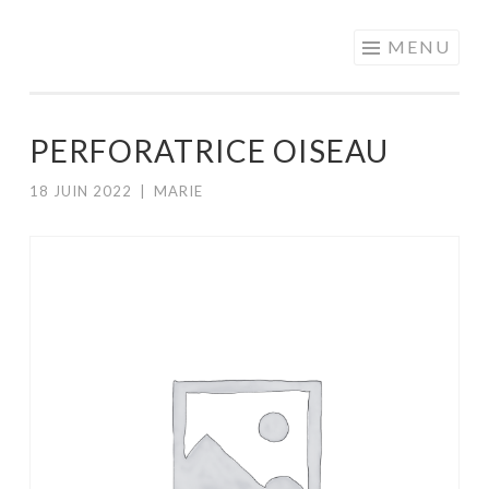
MOTS EN
Aller
MENU
PARTAGE
au
contenu
principal
PERFORATRICE OISEAU
18 JUIN 2022
|
MARIE