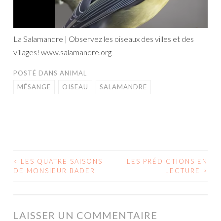
La Salamandre | Observez les oiseaux des villes et des
villages! www.salamandre.org
POSTÉ DANS
ANIMAL
MÉSANGE
OISEAU
SALAMANDRE
<
LES QUATRE SAISONS
LES PRÉDICTIONS EN
NAVIGATION
DE MONSIEUR BADER
LECTURE
>
DES
ARTICLES
LAISSER UN COMMENTAIRE