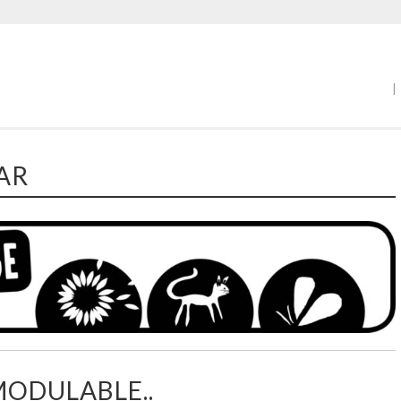
|
AR
MODULABLE..