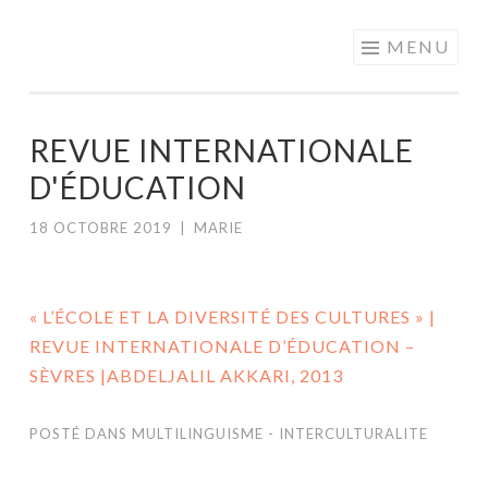
MOTS EN
Aller
MENU
PARTAGE
au
contenu
principal
REVUE INTERNATIONALE
D'ÉDUCATION
18 OCTOBRE 2019
|
MARIE
« L’ÉCOLE ET LA DIVERSITÉ DES CULTURES » |
REVUE INTERNATIONALE D’ÉDUCATION –
SÈVRES |ABDELJALIL AKKARI, 2013
POSTÉ DANS
MULTILINGUISME - INTERCULTURALITE