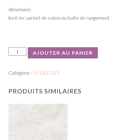
dimension:
livré en: sachet de coton ou boîte de rangement
quantité
AJOUTER AU PANIER
de
I.
Catégorie :
III. DECODI
set
40
PRODUITS SIMILAIRES
pièces