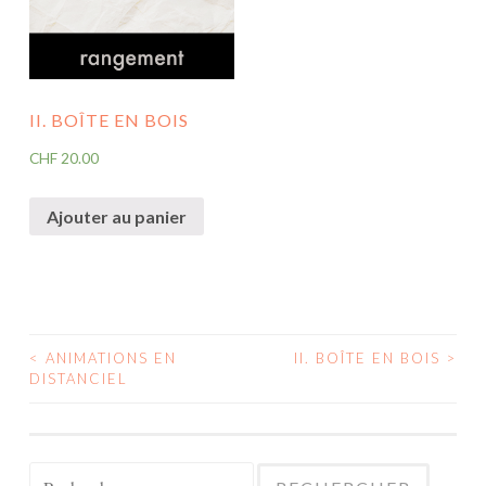
II. BOÎTE EN BOIS
CHF
20.00
Ajouter au panier
<
ANIMATIONS EN
II. BOÎTE EN BOIS
>
NAVIGATION
DISTANCIEL
DES
ARTICLES
Rechercher :