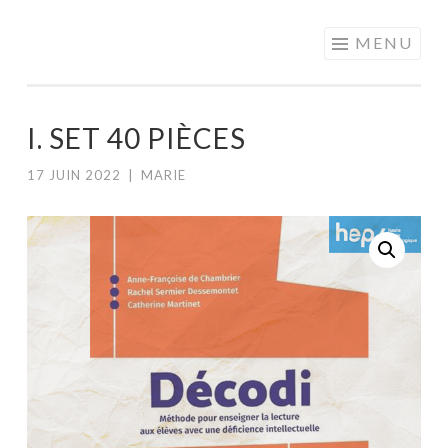
MOTS EN
Aller
MENU
PARTAGE
au
contenu
principal
I. SET 40 PIÈCES
17 JUIN 2022
|
MARIE