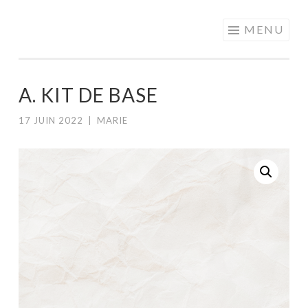
MOTS EN
Aller
MENU
PARTAGE
au
contenu
principal
A. KIT DE BASE
17 JUIN 2022
|
MARIE