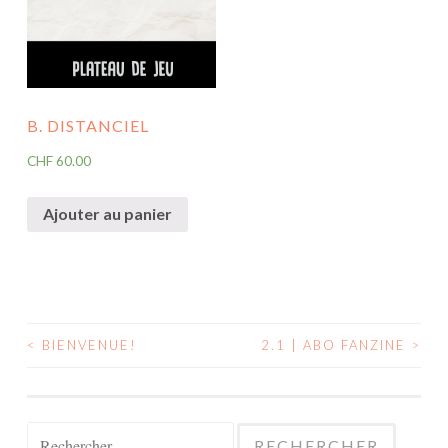
B. DISTANCIEL
CHF
60.00
Ajouter au panier
<
BIENVENUE!
2.1 | ABO FANZINE
>
NAVIGATION
DES
ARTICLES
Rechercher :