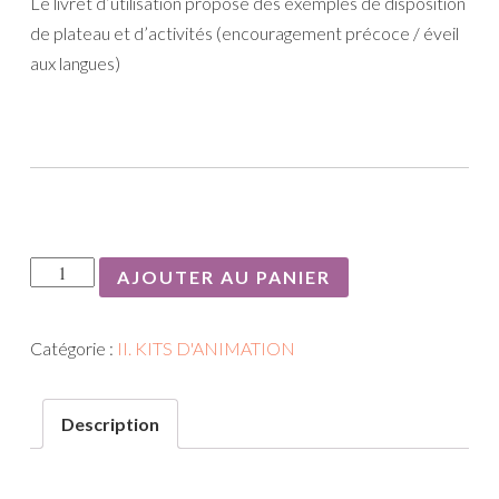
Le livret d’utilisation propose des exemples de disposition
de plateau et d’activités (encouragement précoce / éveil
aux langues)
quantité
AJOUTER AU PANIER
de
A.
Catégorie :
II. KITS D'ANIMATION
kit
de
base
Description