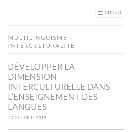
MOTS EN
Aller
MENU
PARTAGE
au
contenu
principal
MULTILINGUISME –
INTERCULTURALITE
DÉVELOPPER LA
DIMENSION
INTERCULTURELLE DANS
L’ENSEIGNEMENT DES
LANGUES
13 OCTOBRE 2019