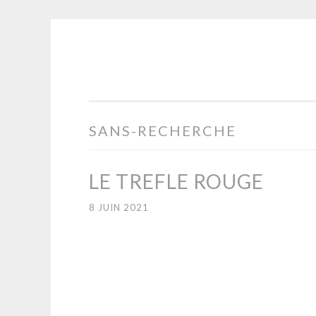
MOTS EN
Aller
PARTAGE
au
contenu
principal
SANS-RECHERCHE
LE TREFLE ROUGE
8 JUIN 2021