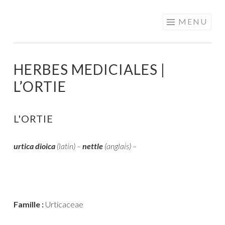
MOTS EN
Aller
MENU
PARTAGE
au
contenu
principal
HERBES MEDICIALES |
L’ORTIE
L'ORTIE
urtica dioica
(latin) –
nettle
(anglais) –
Famille :
Urticaceae