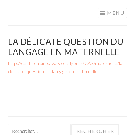
MOTS EN
Aller
MENU
PARTAGE
au
contenu
principal
LA DÉLICATE QUESTION DU
LANGAGE EN MATERNELLE
http://centre-alain-savary.ens-lyon.fr/CAS/maternelle/la-
delicate-question-du-langage-en-maternelle
Rechercher :