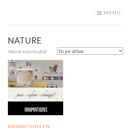
MOTS EN
Aller
MENU
PARTAGE
au
contenu
principal
NATURE
Voici le seul résultat
ANIMATIONS EN