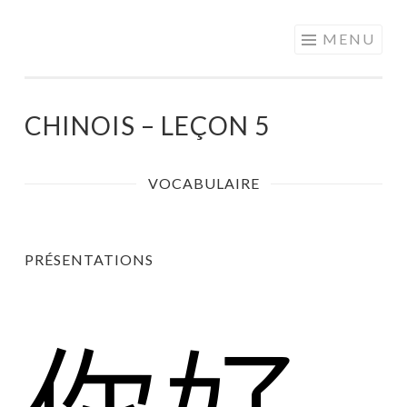
MOTS EN
Aller
MENU
PARTAGE
au
contenu
principal
CHINOIS – LEÇON 5
VOCABULAIRE
PRÉSENTATIONS